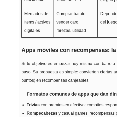
Mercados de
Comprar barato,
Depende
ítems / activos
vender caro,
del jueg
digitales
rarezas, utilidad
Apps móviles con recompensas: la 
Si tu objetivo es empezar hoy mismo con barrera
paso. Su propuesta es simple: convierten ciertas a
puntos) en recompensas canjeables.
Formatos comunes de apps que dan dine
Trivias
con premios en efectivo: compites respon
Rompecabezas
y casual games: recompensas po