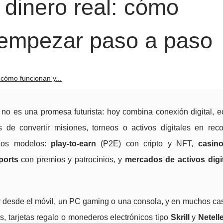
 dinero real: cómo
 empezar paso a paso
 cómo funcionan y...
no es una promesa futurista: hoy combina conexión digital, 
s de convertir misiones, torneos o activos digitales en re
rios modelos:
play-to-earn
(P2E) con cripto y NFT,
casino
ports
con premios y patrocinios, y
mercados de activos digi
r desde el móvil, un PC gaming o una consola, y en muchos caso
as, tarjetas regalo o monederos electrónicos tipo
Skrill
y
Netell