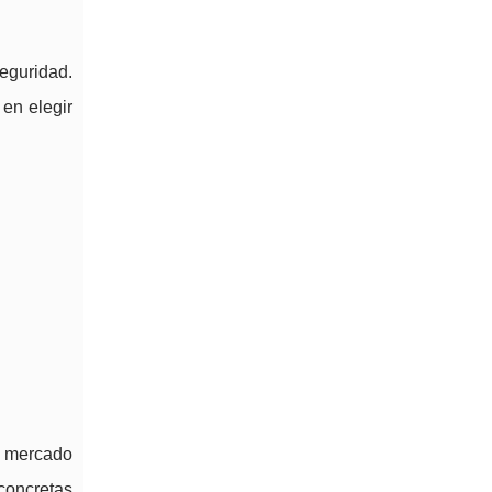
seguridad.
 en elegir
l mercado
 concretas