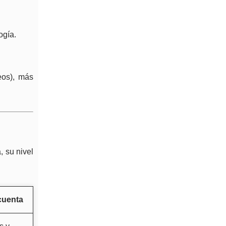
ogía.
eos), más
, su nivel
cuenta