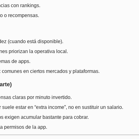
cias con rankings.
ero o recompensas.
idez (cuando está disponible).
nes priorizan la operativa local.
temas de apps.
: comunes en ciertos mercados y plataformas.
arte)
nsas claras por minuto invertido.
r suele estar en “extra income”, no en sustituir un salario.
ps exigen acumular bastante para cobrar.
sa permisos de la app.