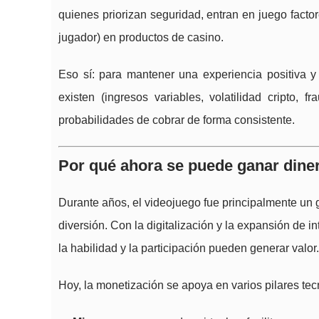
quienes priorizan seguridad, entran en juego fact
jugador) en productos de casino.
Eso sí: para mantener una experiencia positiva y
existen (ingresos variables, volatilidad cripto
probabilidades de cobrar de forma consistente.
Por qué ahora se puede ganar diner
Durante años, el videojuego fue principalmente un g
diversión. Con la digitalización y la expansión de 
la habilidad y la participación pueden generar valor.
Hoy, la monetización se apoya en varios pilares tec