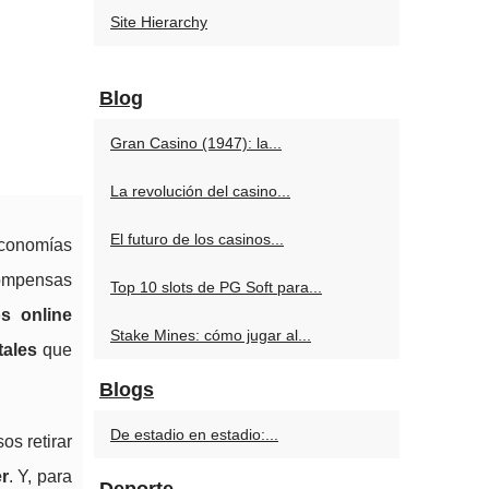
Site Hierarchy
Blog
Gran Casino (1947): la...
La revolución del casino...
El futuro de los casinos...
economías
compensas
Top 10 slots de PG Soft para...
s online
Stake Mines: cómo jugar al...
tales
que
Blogs
De estadio en estadio:...
s retirar
er
. Y, para