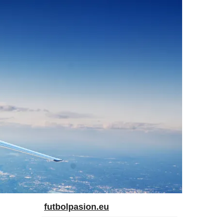
futbolpasion.eu