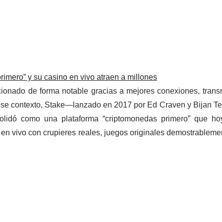
imero” y su casino en vivo atraen a millones
cionado de forma notable gracias a mejores conexiones, trans
n ese contexto, Stake—lanzado en 2017 por Ed Craven y Bijan Te
olidó como una plataforma “criptomonedas primero” que ho
en vivo con crupieres reales, juegos originales demostrableme